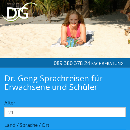
089 380 378 24
FACHBERATUNG
Dr. Geng Sprachreisen für
Erwachsene und Schüler
Alter
Land / Sprache / Ort