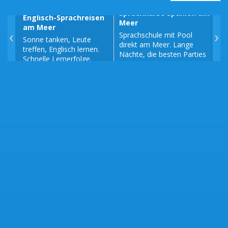
Sprachkurse Spanien am
Englisch-Sprachreisen
Spr
Meer
am Meer
am
‹
›
Sprachschule mit Pool
Sonne tanken, Leute
Fra
direkt am Meer. Lange
treffen, Englisch lernen.
am 
Nächte, die besten Parties
Schnelle Lernerfolge.
Fra
der Stadt