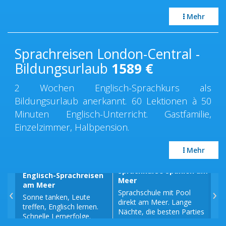
Mehr
Sprachreisen London-Central -
Bildungsurlaub
1589
€
2 Wochen Englisch-Sprachkurs als
Bildungsurlaub anerkannt. 60 Lektionen à 50
Minuten Englisch-Unterricht. Gastfamilie,
Einzelzimmer, Halbpension.
Mehr
Sprachkurse Spanien am
Englisch-Sprachreisen
Spr
Meer
am Meer
am
‹
›
Sprachschule mit Pool
Sonne tanken, Leute
Fra
direkt am Meer. Lange
treffen, Englisch lernen.
am 
Nächte, die besten Parties
Schnelle Lernerfolge.
Fra
der Stadt