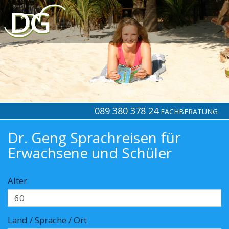
089 380 378 24
FACHBERATUNG
Dr. Geng Sprachreisen für
Erwachsene und Schüler
Alter
Land / Sprache / Ort