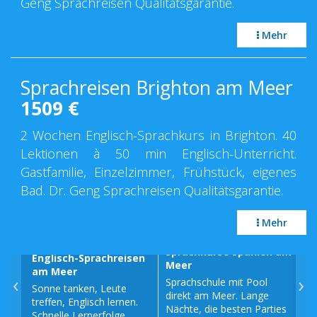
Geng Sprachreisen Qualitätsgarantie.
Mehr
Sprachreisen Brighton am Meer
1509
€
2 Wochen Englisch-Sprachkurs in Brighton. 40
Lektionen à 50 min Englisch-Unterricht.
Gastfamilie, Einzelzimmer, Frühstück, eigenes
Bad. Dr. Geng Sprachreisen Qualitätsgarantie.
Mehr
Sprachkurse Spanien am
Englisch-Sprachreisen
Spr
Meer
am Meer
am
‹
›
Sprachschule mit Pool
Sonne tanken, Leute
Fra
direkt am Meer. Lange
treffen, Englisch lernen.
am 
Nächte, die besten Parties
Schnelle Lernerfolge.
Fra