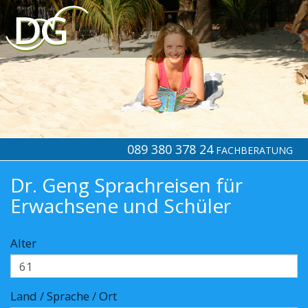
089 380 378 24
FACHBERATUNG
Dr. Geng Sprachreisen für
Erwachsene und Schüler
Alter
Land / Sprache / Ort