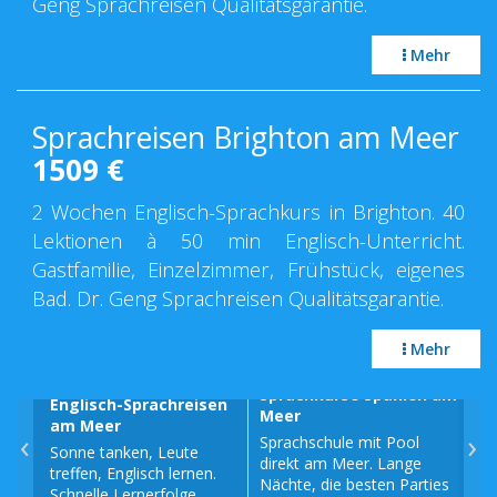
Geng Sprachreisen Qualitätsgarantie.
Mehr
Sprachreisen Brighton am Meer
1509
€
2 Wochen Englisch-Sprachkurs in Brighton. 40
Lektionen à 50 min Englisch-Unterricht.
Gastfamilie, Einzelzimmer, Frühstück, eigenes
Bad. Dr. Geng Sprachreisen Qualitätsgarantie.
Mehr
Sprachkurse Spanien am
Englisch-Sprachreisen
Spr
Meer
am Meer
am
‹
›
Sprachschule mit Pool
Sonne tanken, Leute
Fra
direkt am Meer. Lange
treffen, Englisch lernen.
am 
Nächte, die besten Parties
Schnelle Lernerfolge.
Fra