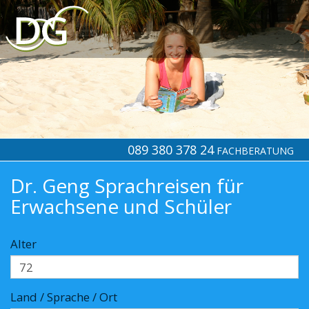
089 380 378 24
FACHBERATUNG
Dr. Geng Sprachreisen für
Erwachsene und Schüler
Alter
Land / Sprache / Ort