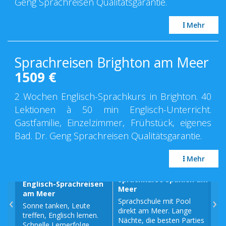
Geng Sprachreisen Qualitätsgarantie.
Mehr
Sprachreisen Brighton am Meer
1509
€
2 Wochen Englisch-Sprachkurs in Brighton. 40
Lektionen à 50 min Englisch-Unterricht.
Gastfamilie, Einzelzimmer, Frühstück, eigenes
Bad. Dr. Geng Sprachreisen Qualitätsgarantie.
Mehr
Sprachkurse Spanien am
Englisch-Sprachreisen
Spr
Meer
am Meer
am
‹
›
Sprachschule mit Pool
Sonne tanken, Leute
Fra
direkt am Meer. Lange
treffen, Englisch lernen.
am 
Nächte, die besten Parties
Schnelle Lernerfolge.
Fra