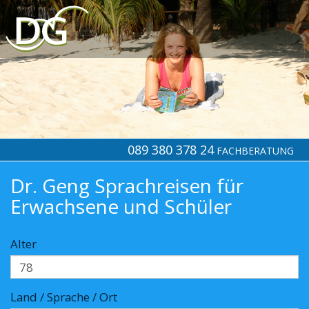
089 380 378 24
FACHBERATUNG
Dr. Geng Sprachreisen für
Erwachsene und Schüler
Alter
Land / Sprache / Ort