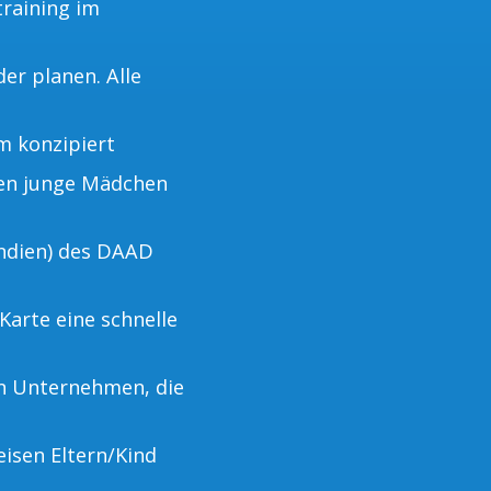
training im
er planen. Alle
m konzipiert
nen junge Mädchen
ndien) des DAAD
Karte eine schnelle
on Unternehmen, die
eisen Eltern/Kind