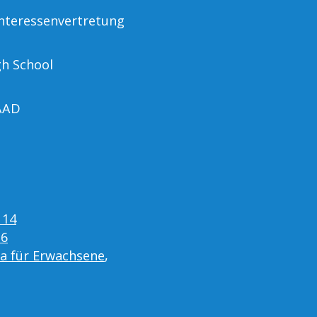
nteressenvertretung
gh School
AAD
 14
16
ta für Erwachsene
,