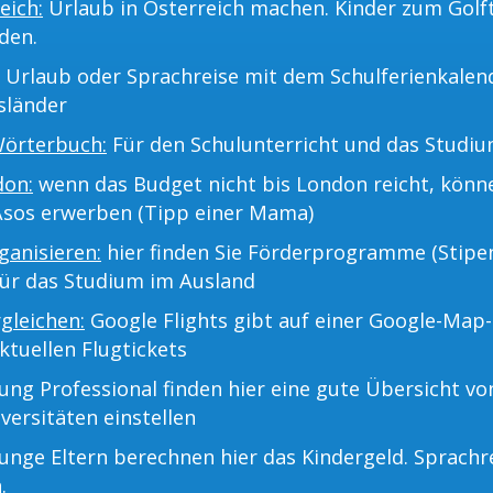
eich:
Urlaub in Österreich machen. Kinder zum Golf
den.
Urlaub oder Sprachreise mit dem Schulferienkalend
sländer
Wörterbuch:
Für den Schulunterricht und das Studiu
don:
wenn das Budget nicht bis London reicht, kön
Asos erwerben (Tipp einer Mama)
anisieren:
hier finden Sie Förderprogramme (Stipe
für das Studium im Ausland
rgleichen:
Google Flights gibt auf einer Google-Map-
ktuellen Flugtickets
ng Professional finden hier eine gute Übersicht v
versitäten einstellen
unge Eltern berechnen hier das Kindergeld. Sprachr
.