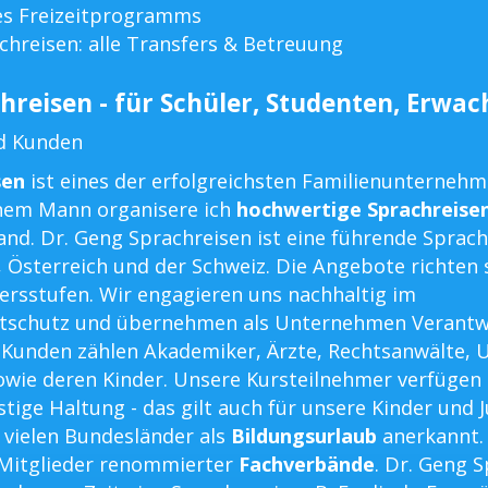
es Freizeitprogramms
chreisen: alle Transfers & Betreuung
hreisen - für Schüler, Studenten, Erwa
d Kunden
sen
ist eines der erfolgreichsten Familienunterneh
em Mann organisere ich
hochwertige Sprachreise
nd. Dr. Geng Sprachreisen ist eine führende Sprac
, Österreich und der Schweiz. Die Angebote richten 
tersstufen. Wir engagieren uns nachhaltig im
tschutz und übernehmen als Unternehmen Verantw
n Kunden zählen Akademiker, Ärzte, Rechtsanwälte,
wie deren Kinder. Unsere Kursteilnehmer verfügen
tige Haltung - das gilt auch für unsere Kinder und 
 vielen Bundesländer als
Bildungsurlaub
anerkannt.
 Mitglieder renommierter
Fachverbände
. Dr. Geng 