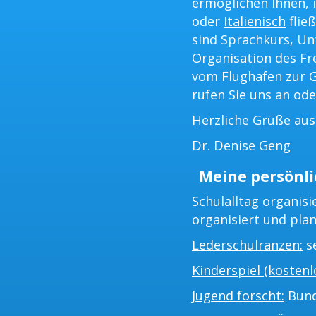
ermöglichen Ihnen, i
oder
Italienisch
flie
sind Sprachkurs, Un
Organisation des Fr
vom Flughafen zur G
rufen Sie uns an ode
Herzliche Grüße au
Dr. Denise Geng
Meine persönli
Schulalltag organisi
organisiert und plan
Lederschulranzen:
se
Kinderspiel (kostenlo
Jugend forscht:
Bund