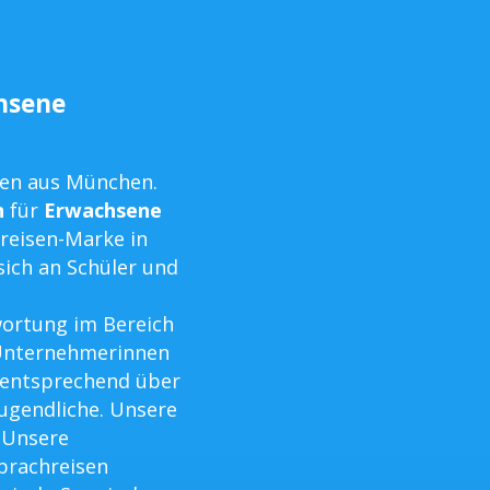
chsene
men aus München.
n
für
Erwachsene
hreisen-Marke in
sich an Schüler und
ortung im Bereich
 Unternehmerinnen
 entsprechend über
Jugendliche. Unsere
 Unsere
Sprachreisen