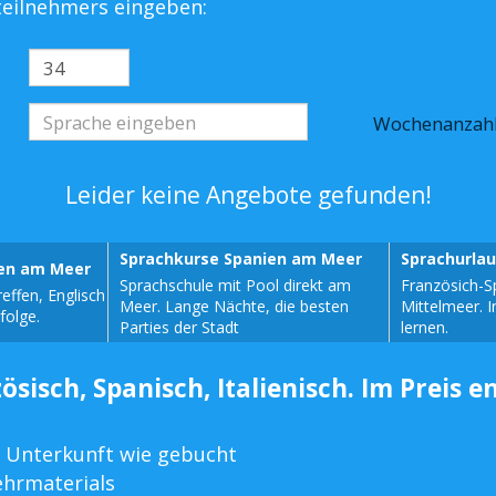
steilnehmers eingeben:
Wochenanzah
Leider keine Angebote gefunden!
Sprachkurse Spanien am Meer
Sprachurla
sen am Meer
Sprachschule mit Pool direkt am
Französich-S
effen, Englisch
Meer. Lange Nächte, die besten
Mittelmeer. 
folge.
Parties der Stadt
lernen.
ösisch, Spanisch, Italienisch. Im Preis e
 Unterkunft wie gebucht
ehrmaterials