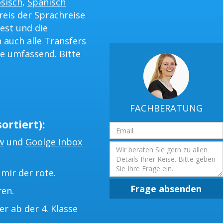
sisch
,
Spanisch
reis der Sprachreise
est und die
 auch alle Transfers
e umfassend. Bitte
FACHBERATUNG
ortiert):
Email
Adresse
w
und
Goolge Inbox
Frage
mir der rote.
Frage absenden
ren.
 ab der 4. Klasse