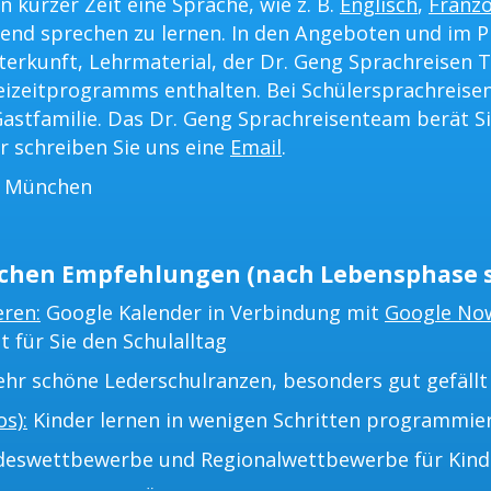
n kurzer Zeit eine Sprache, wie z. B.
Englisch
,
Franzö
ßend sprechen zu lernen. In den Angeboten und im P
terkunft, Lehrmaterial, der Dr. Geng Sprachreisen T
eizeitprogramms enthalten. Bei Schülersprachreisen
astfamilie. Das Dr. Geng Sprachreisenteam berät Si
r schreiben Sie uns eine
Email
.
s München
chen Empfehlungen (nach Lebensphase s
eren:
Google Kalender in Verbindung mit
Google No
t für Sie den Schulalltag
hr schöne Lederschulranzen, besonders gut gefällt 
s):
Kinder lernen in wenigen Schritten programmie
eswettbewerbe und Regionalwettbewerbe für Kinder