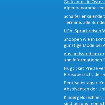
Golfcamps in Österr
Alpenpanorama sen
Schulferienkalender:
Termine, alle Bunde
LISA! Sprachreisen 
Shoppen wie in Lon
günstige Mode bei 
Auslandsstudium org
und Informationen 
Flugticket Preise ve
Preisübersicht der a
Berufseinsteiger:
You
Absolventen der Uni
Kindergeldrechner:
j
sind bei uns möglich