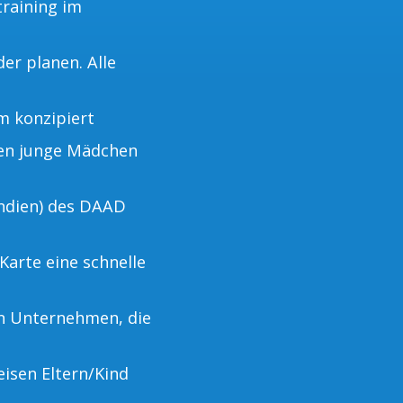
training im
er planen. Alle
m konzipiert
nen junge Mädchen
ndien) des DAAD
Karte eine schnelle
on Unternehmen, die
eisen Eltern/Kind