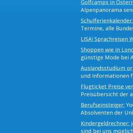
Golfcamps in Österr
Alpenpanorama sen
Schulferienkalender:
Termine, alle Bunde
LISA! Sprachreisen 
Shoppen wie in Lon
günstige Mode bei 
Auslandsstudium org
und Informationen 
Flugticket Preise ve
Preisübersicht der a
Berufseinsteiger:
You
Absolventen der Uni
Kindergeldrechner:
j
sind bei uns möglich