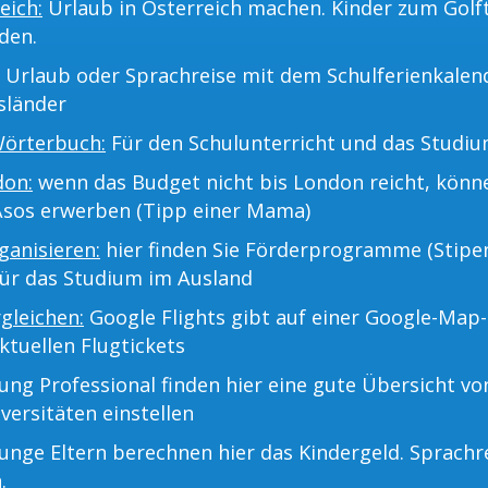
eich:
Urlaub in Österreich machen. Kinder zum Golf
den.
Urlaub oder Sprachreise mit dem Schulferienkalend
sländer
Wörterbuch:
Für den Schulunterricht und das Studiu
don:
wenn das Budget nicht bis London reicht, kön
Asos erwerben (Tipp einer Mama)
anisieren:
hier finden Sie Förderprogramme (Stipe
für das Studium im Ausland
rgleichen:
Google Flights gibt auf einer Google-Map-
ktuellen Flugtickets
ng Professional finden hier eine gute Übersicht v
versitäten einstellen
unge Eltern berechnen hier das Kindergeld. Sprachr
.