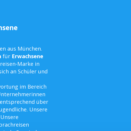
chsene
men aus München.
n
für
Erwachsene
hreisen-Marke in
sich an Schüler und
ortung im Bereich
 Unternehmerinnen
 entsprechend über
Jugendliche. Unsere
 Unsere
Sprachreisen