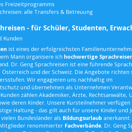
es Freizeitprogramms
chreisen: alle Transfers & Betreuung
hreisen - für Schüler, Studenten, Erwa
d Kunden
sen
ist eines der erfolgreichsten Familienunterneh
em Mann organisere ich
hochwertige Sprachreise
nd. Dr. Geng Sprachreisen ist eine führende Sprac
, Österreich und der Schweiz. Die Angebote richten 
tersstufen. Wir engagieren uns nachhaltig im
tschutz und übernehmen als Unternehmen Verantw
n Kunden zählen Akademiker, Ärzte, Rechtsanwälte,
wie deren Kinder. Unsere Kursteilnehmer verfügen
tige Haltung - das gilt auch für unsere Kinder und 
 vielen Bundesländer als
Bildungsurlaub
anerkannt.
 Mitglieder renommierter
Fachverbände
. Dr. Geng 