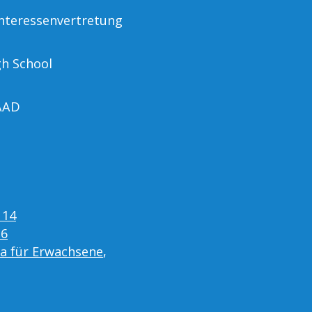
nteressenvertretung
gh School
AAD
 14
16
ta für Erwachsene
,