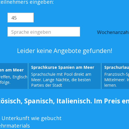
steilnehmers eingeben:
Wochenanzah
Leider keine Angebote gefunden!
Sprachkurse Spanien am Meer
Sprachurla
sen am Meer
Sprachschule mit Pool direkt am
Französich-S
effen, Englisch
Meer. Lange Nächte, die besten
Mittelmeer. 
folge.
Parties der Stadt
lernen.
ösisch, Spanisch, Italienisch. Im Preis e
 Unterkunft wie gebucht
ehrmaterials