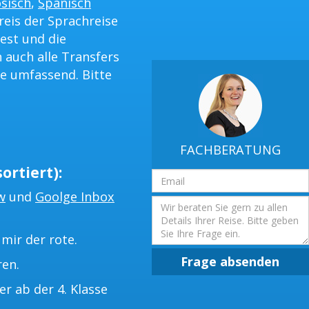
sisch
,
Spanisch
reis der Sprachreise
est und die
 auch alle Transfers
e umfassend. Bitte
FACHBERATUNG
ortiert):
Email
Adresse
w
und
Goolge Inbox
Frage
mir der rote.
Frage absenden
ren.
 ab der 4. Klasse