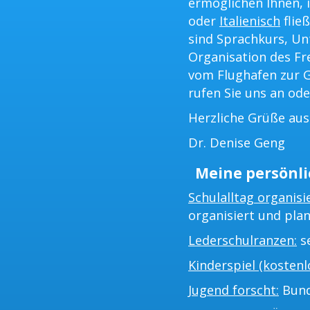
ermöglichen Ihnen, i
oder
Italienisch
flie
sind Sprachkurs, Un
Organisation des Fr
vom Flughafen zur G
rufen Sie uns an ode
Herzliche Grüße au
Dr. Denise Geng
Meine persönli
Schulalltag organisi
organisiert und plan
Lederschulranzen:
se
Kinderspiel (kostenlo
Jugend forscht:
Bund