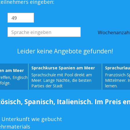
steilnehmers eingeben:
Wochenanzah
Leider keine Angebote gefunden!
Sprachkurse Spanien am Meer
Sprachurla
sen am Meer
Sprachschule mit Pool direkt am
Französich-S
effen, Englisch
Meer. Lange Nächte, die besten
Mittelmeer. 
folge.
Parties der Stadt
lernen.
ösisch, Spanisch, Italienisch. Im Preis e
 Unterkunft wie gebucht
ehrmaterials