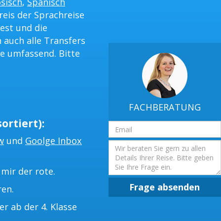
sisch
,
Spanisch
reis der Sprachreise
est und die
 auch alle Transfers
e umfassend. Bitte
FACHBERATUNG
ortiert):
Email
Adresse
w
und
Goolge Inbox
Frage
mir der rote.
Frage absenden
ren.
 ab der 4. Klasse