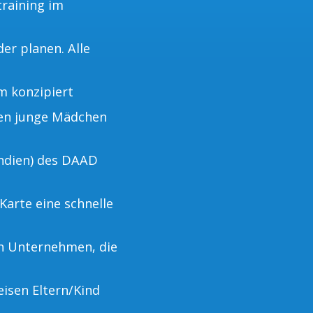
training im
er planen. Alle
m konzipiert
nen junge Mädchen
ndien) des DAAD
Karte eine schnelle
on Unternehmen, die
eisen Eltern/Kind