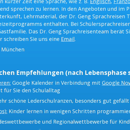
n kurzer Zeit eine Sprache, wie z. B.
Englisch
,
Franzö
ßend sprechen zu lernen. In den Angeboten und im P
terkunft, Lehrmaterial, der Dr. Geng Sprachreisen T
eizeitprogramms enthalten. Bei Schülersprachreisen
astfamilie. Das Dr. Geng Sprachreisenteam berät Si
r schreiben Sie uns eine
Email
.
s München
chen Empfehlungen (nach Lebensphase s
eren:
Google Kalender in Verbindung mit
Google No
t für Sie den Schulalltag
hr schöne Lederschulranzen, besonders gut gefällt 
s):
Kinder lernen in wenigen Schritten programmie
eswettbewerbe und Regionalwettbewerbe für Kinder