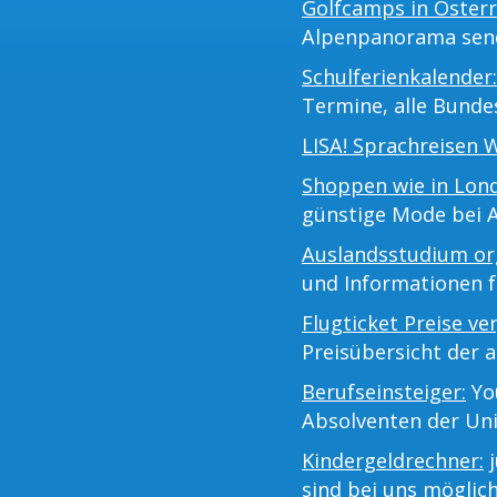
Golfcamps in Österr
Alpenpanorama sen
Schulferienkalender:
Termine, alle Bunde
LISA! Sprachreisen 
Shoppen wie in Lon
günstige Mode bei 
Auslandsstudium org
und Informationen 
Flugticket Preise ve
Preisübersicht der a
Berufseinsteiger:
You
Absolventen der Uni
Kindergeldrechner:
j
sind bei uns möglich