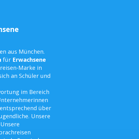
chsene
men aus München.
n
für
Erwachsene
hreisen-Marke in
sich an Schüler und
ortung im Bereich
 Unternehmerinnen
 entsprechend über
Jugendliche. Unsere
 Unsere
Sprachreisen