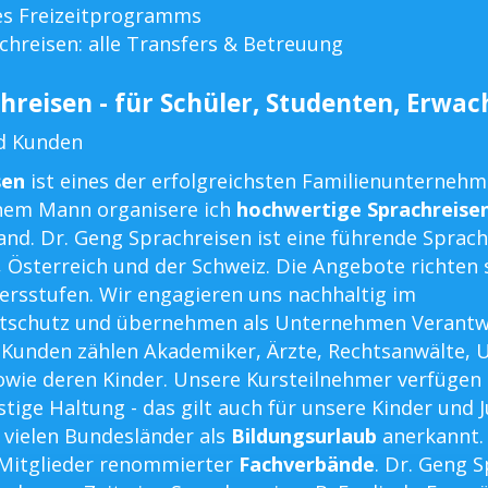
es Freizeitprogramms
chreisen: alle Transfers & Betreuung
hreisen - für Schüler, Studenten, Erwa
d Kunden
sen
ist eines der erfolgreichsten Familienunterneh
em Mann organisere ich
hochwertige Sprachreise
nd. Dr. Geng Sprachreisen ist eine führende Sprac
, Österreich und der Schweiz. Die Angebote richten 
tersstufen. Wir engagieren uns nachhaltig im
tschutz und übernehmen als Unternehmen Verantw
n Kunden zählen Akademiker, Ärzte, Rechtsanwälte,
wie deren Kinder. Unsere Kursteilnehmer verfügen
tige Haltung - das gilt auch für unsere Kinder und 
 vielen Bundesländer als
Bildungsurlaub
anerkannt.
 Mitglieder renommierter
Fachverbände
. Dr. Geng 