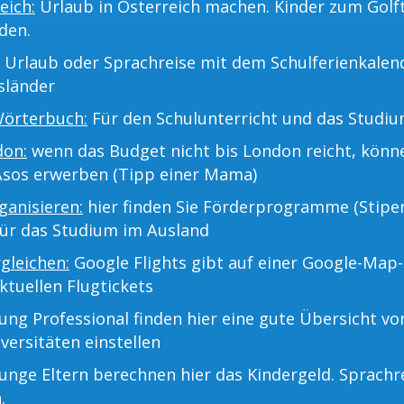
eich:
Urlaub in Österreich machen. Kinder zum Golf
den.
Urlaub oder Sprachreise mit dem Schulferienkalend
sländer
Wörterbuch:
Für den Schulunterricht und das Studiu
don:
wenn das Budget nicht bis London reicht, kön
Asos erwerben (Tipp einer Mama)
anisieren:
hier finden Sie Förderprogramme (Stipe
für das Studium im Ausland
rgleichen:
Google Flights gibt auf einer Google-Map-
ktuellen Flugtickets
ng Professional finden hier eine gute Übersicht v
versitäten einstellen
unge Eltern berechnen hier das Kindergeld. Sprachr
.