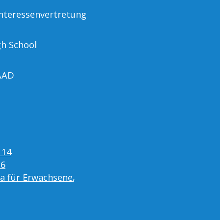
nteressenvertretung
gh School
AAD
 14
16
ta für Erwachsene
,