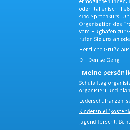
ermöglichen Ihnen, i
oder
Italienisch
flie
sind Sprachkurs, Un
Organisation des Fr
vom Flughafen zur G
rufen Sie uns an ode
Herzliche Grüße au
Dr. Denise Geng
Meine persönli
Schulalltag organisi
organisiert und plan
Lederschulranzen:
se
Kinderspiel (kostenlo
Jugend forscht:
Bund