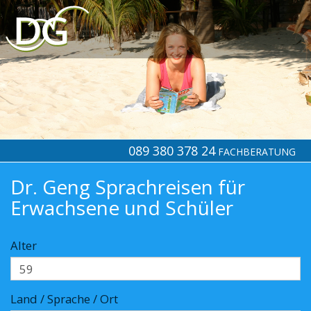
089 380 378 24
FACHBERATUNG
Dr. Geng Sprachreisen für
Erwachsene und Schüler
Alter
Land / Sprache / Ort