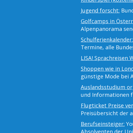
Jugend forscht:
Bund
Golfcamps in Österr
Alpenpanorama sen
Schulferienkalender:
Termine, alle Bunde
LISA! Sprachreisen 
Shoppen wie in Lon
günstige Mode bei 
Auslandsstudium org
und Informationen 
Flugticket Preise ve
Preisübersicht der a
Berufseinsteiger:
You
Absolventen der Uni