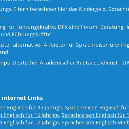
unge Eltern berechnen hier das Kindergeld. Sprachr
.
ng für Führungskräfte:
DFK sind Forum, Beratung, I
 und Führungskräfte
uter alternativer Anbieter für Sprachreisen und Hi
land
hips:
Deutscher Akademischer Austauschdienst - D
 internet Links
en Englisch für 13 Jährige
,
Sprachreisen Englisch für
 Englisch für 15 Jährige
,
Sprachreisen Englisch für 
 Englisch für 17 Jährige
,
Sprachreisen Englisch Mal