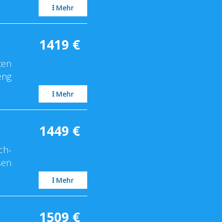
Mehr
1419
€
ten
eng
Mehr
1449
€
ch-
sen
Mehr
1509
€