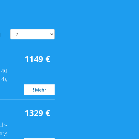
l
1149
€
 40
4),
Mehr
1329
€
ch-
eng