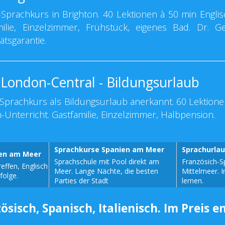
Sprachkurs in Brighton. 40 Lektionen à 50 min Englis
milie, Einzelzimmer, Frühstück, eigenes Bad. Dr. G
ätsgarantie.
 London-Central - Bildungsurlaub
Sprachkurs als Bildungsurlaub anerkannt. 60 Lektione
-Unterricht. Gastfamilie, Einzelzimmer, Halbpension.
Sprachkurse Spanien am Meer
Sprachurla
sen am Meer
Sprachschule mit Pool direkt am
Französich-S
effen, Englisch
Meer. Lange Nächte, die besten
Mittelmeer. 
folge.
Parties der Stadt
lernen.
ösisch, Spanisch, Italienisch. Im Preis e