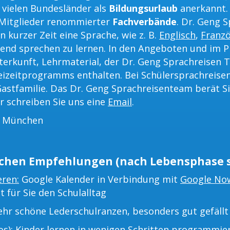
 vielen Bundesländer als
Bildungsurlaub
anerkannt.
 Mitglieder renommierter
Fachverbände
. Dr. Geng 
n kurzer Zeit eine Sprache, wie z. B.
Englisch
,
Franzö
ßend sprechen zu lernen. In den Angeboten und im P
terkunft, Lehrmaterial, der Dr. Geng Sprachreisen T
eizeitprogramms enthalten. Bei Schülersprachreisen
astfamilie. Das Dr. Geng Sprachreisenteam berät Si
r schreiben Sie uns eine
Email
.
s München
chen Empfehlungen (nach Lebensphase s
eren:
Google Kalender in Verbindung mit
Google No
t für Sie den Schulalltag
hr schöne Lederschulranzen, besonders gut gefällt 
s):
Kinder lernen in wenigen Schritten programmie