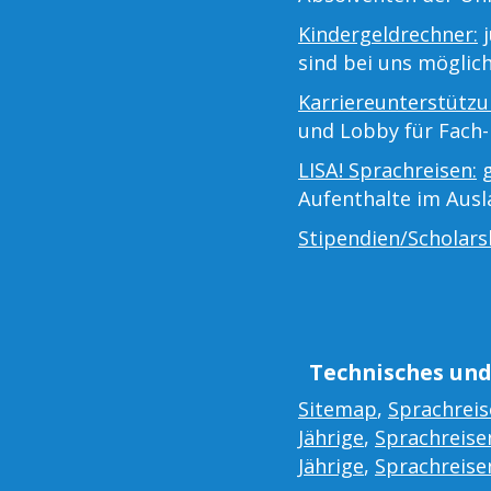
Kindergeldrechner:
j
sind bei uns möglich
Karriereunterstützu
und Lobby für Fach-
LISA! Sprachreisen:
g
Aufenthalte im Aus
Stipendien/Scholars
Technisches und
Sitemap
,
Sprachreis
Jährige
,
Sprachreisen
Jährige
,
Sprachreisen