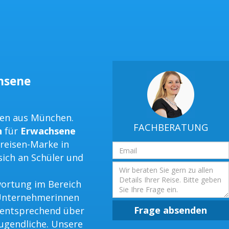
chsene
men aus München.
FACHBERATUNG
n
für
Erwachsene
hreisen-Marke in
Email
sich an Schüler und
Adresse
Frage
ortung im Bereich
 Unternehmerinnen
Frage absenden
 entsprechend über
Jugendliche. Unsere