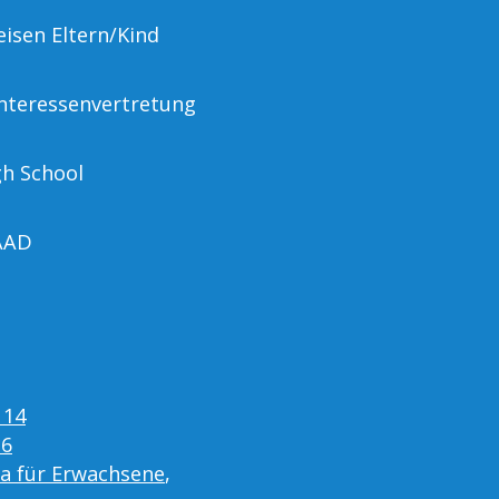
eisen Eltern/Kind
nteressenvertretung
gh School
AAD
 14
16
ta für Erwachsene
,