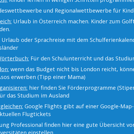
eswettbewerbe und Regionalwettbewerbe für Kinder
eich:
Urlaub in Österreich machen. Kinder zum Golf
den.
Urlaub oder Sprachreise mit dem Schulferienkalend
sländer
Wörterbuch:
Für den Schulunterricht und das Studiu
don:
wenn das Budget nicht bis London reicht, kön
Asos erwerben (Tipp einer Mama)
anisieren:
hier finden Sie Förderprogramme (Stipe
für das Studium im Ausland
rgleichen:
Google Flights gibt auf einer Google-Map-
ktuellen Flugtickets
ng Professional finden hier eine gute Übersicht v
versitäten einstellen