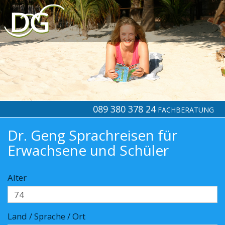
089 380 378 24
FACHBERATUNG
Dr. Geng Sprachreisen für
Erwachsene und Schüler
Alter
Land / Sprache / Ort