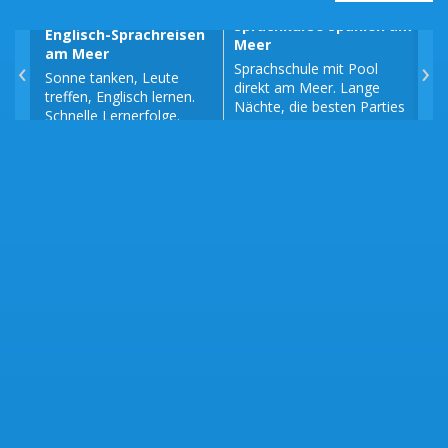
Sprachkurse Spanien am
Englisch-Sprachreisen
Spr
Meer
am Meer
am
‹
›
Sprachschule mit Pool
Sonne tanken, Leute
Fra
direkt am Meer. Lange
treffen, Englisch lernen.
am 
Nächte, die besten Parties
Schnelle Lernerfolge.
Fra
der Stadt