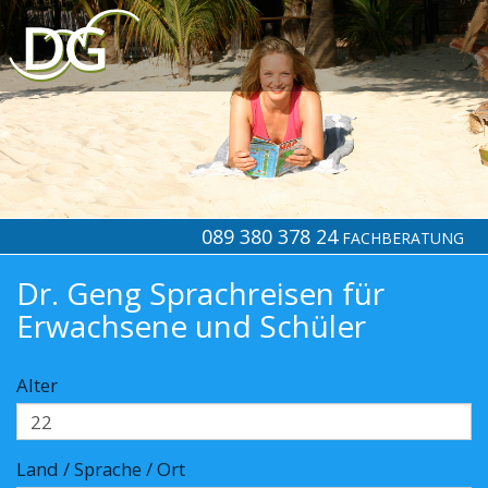
089 380 378 24
FACHBERATUNG
Dr. Geng Sprachreisen für
Erwachsene und Schüler
Alter
Land / Sprache / Ort