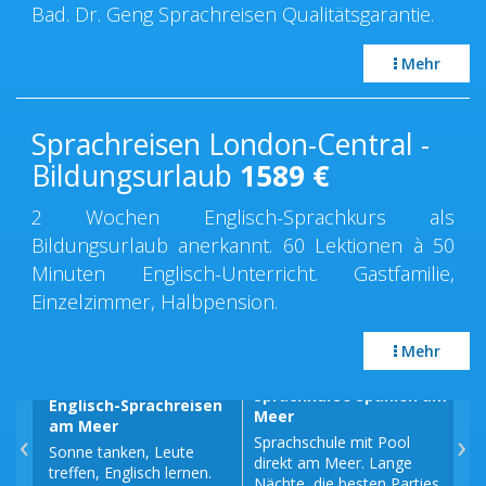
Bad. Dr. Geng Sprachreisen Qualitätsgarantie.
Mehr
Sprachreisen London-Central -
Bildungsurlaub
1589
€
2 Wochen Englisch-Sprachkurs als
Bildungsurlaub anerkannt. 60 Lektionen à 50
Minuten Englisch-Unterricht. Gastfamilie,
Einzelzimmer, Halbpension.
Mehr
Sprachkurse Spanien am
Englisch-Sprachreisen
Spr
Meer
am Meer
am
‹
›
Sprachschule mit Pool
Sonne tanken, Leute
Fra
direkt am Meer. Lange
treffen, Englisch lernen.
am 
Nächte, die besten Parties