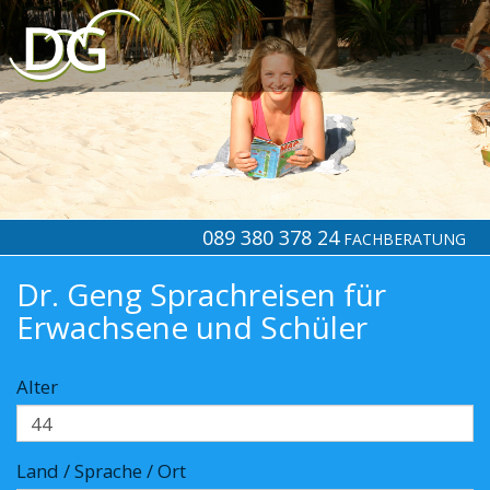
089 380 378 24
FACHBERATUNG
Dr. Geng Sprachreisen für
Erwachsene und Schüler
Alter
Land / Sprache / Ort