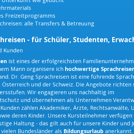
 Unterkunft wie gebucht
ehrmaterials
es Freizeitprogramms
chreisen: alle Transfers & Betreuung
hreisen - für Schüler, Studenten, Erwa
d Kunden
sen
ist eines der erfolgreichsten Familienunterneh
em Mann organisere ich
hochwertige Sprachreise
nd. Dr. Geng Sprachreisen ist eine führende Sprac
, Österreich und der Schweiz. Die Angebote richten 
tersstufen. Wir engagieren uns nachhaltig im
tschutz und übernehmen als Unternehmen Verantw
n Kunden zählen Akademiker, Ärzte, Rechtsanwälte,
wie deren Kinder. Unsere Kursteilnehmer verfügen
tige Haltung - das gilt auch für unsere Kinder und 
 vielen Bundesländer als
Bildungsurlaub
anerkannt.