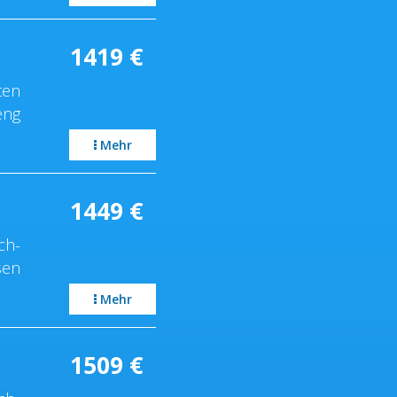
1419
€
ten
eng
Mehr
1449
€
ch-
sen
Mehr
1509
€