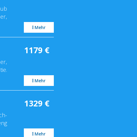
aub
er,
Mehr
1179
€
er,
ie.
Mehr
1329
€
ch-
eng
Mehr