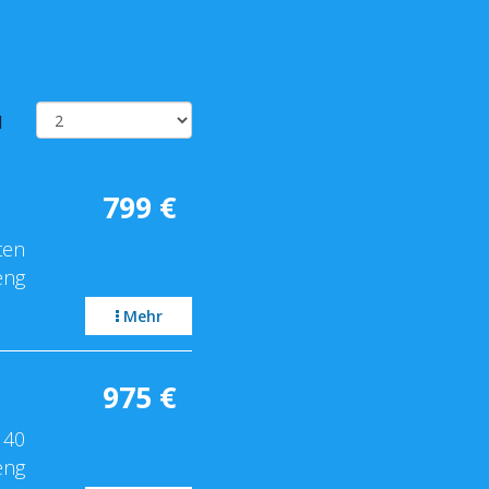
l
799
€
ten
eng
Mehr
975
€
 40
eng