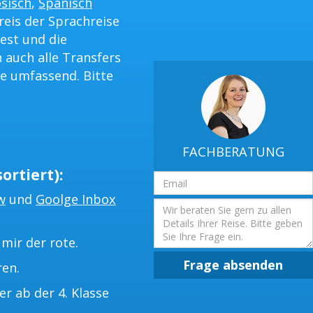
sisch
,
Spanisch
reis der Sprachreise
est und die
 auch alle Transfers
e umfassend. Bitte
FACHBERATUNG
ortiert):
Email
Adresse
w
und
Goolge Inbox
Frage
mir der rote.
Frage absenden
ren.
 ab der 4. Klasse