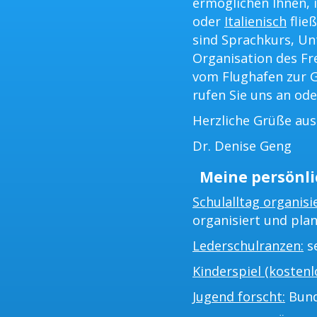
ermöglichen Ihnen, i
oder
Italienisch
flie
sind Sprachkurs, Un
Organisation des Fr
vom Flughafen zur G
rufen Sie uns an ode
Herzliche Grüße au
Dr. Denise Geng
Meine persönli
Schulalltag organisi
organisiert und plan
Lederschulranzen:
se
Kinderspiel (kostenlo
Jugend forscht:
Bund