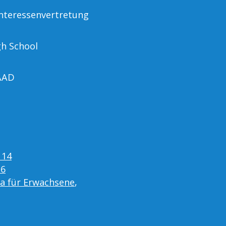
nteressenvertretung
gh School
AAD
 14
16
ta für Erwachsene
,