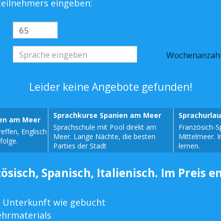
steilnehmers eingeben:
Wochenanzah
Leider keine Angebote gefunden!
Sprachkurse Spanien am Meer
Sprachurla
sen am Meer
Sprachschule mit Pool direkt am
Französich-S
effen, Englisch
Meer. Lange Nächte, die besten
Mittelmeer. 
folge.
Parties der Stadt
lernen.
ösisch, Spanisch, Italienisch. Im Preis e
 Unterkunft wie gebucht
ehrmaterials