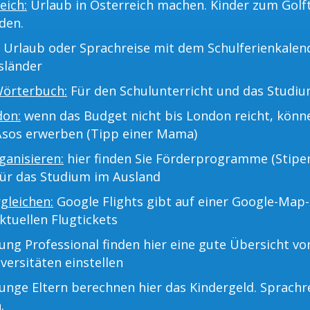
eich:
Urlaub in Österreich machen. Kinder zum Golf
den.
Urlaub oder Sprachreise mit dem Schulferienkalend
sländer
Wörterbuch:
Für den Schulunterricht und das Studiu
don:
wenn das Budget nicht bis London reicht, kön
Asos erwerben (Tipp einer Mama)
anisieren:
hier finden Sie Förderprogramme (Stipe
für das Studium im Ausland
rgleichen:
Google Flights gibt auf einer Google-Map-
ktuellen Flugtickets
ng Professional finden hier eine gute Übersicht v
versitäten einstellen
unge Eltern berechnen hier das Kindergeld. Sprachr
.