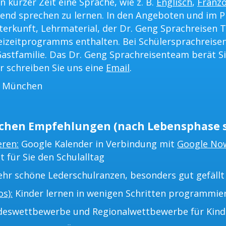
n kurzer Zeit eine Sprache, wie z. B.
Englisch
,
Franzö
ßend sprechen zu lernen. In den Angeboten und im P
terkunft, Lehrmaterial, der Dr. Geng Sprachreisen T
eizeitprogramms enthalten. Bei Schülersprachreisen
astfamilie. Das Dr. Geng Sprachreisenteam berät Si
r schreiben Sie uns eine
Email
.
s München
chen Empfehlungen (nach Lebensphase s
eren:
Google Kalender in Verbindung mit
Google No
t für Sie den Schulalltag
hr schöne Lederschulranzen, besonders gut gefällt 
s):
Kinder lernen in wenigen Schritten programmie
eswettbewerbe und Regionalwettbewerbe für Kinder