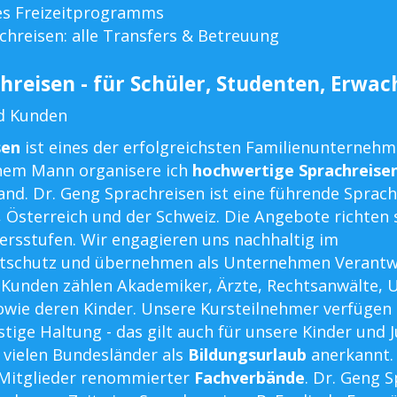
es Freizeitprogramms
chreisen: alle Transfers & Betreuung
hreisen - für Schüler, Studenten, Erwa
d Kunden
sen
ist eines der erfolgreichsten Familienunterneh
em Mann organisere ich
hochwertige Sprachreise
nd. Dr. Geng Sprachreisen ist eine führende Sprac
, Österreich und der Schweiz. Die Angebote richten 
tersstufen. Wir engagieren uns nachhaltig im
tschutz und übernehmen als Unternehmen Verantw
n Kunden zählen Akademiker, Ärzte, Rechtsanwälte,
wie deren Kinder. Unsere Kursteilnehmer verfügen
tige Haltung - das gilt auch für unsere Kinder und 
 vielen Bundesländer als
Bildungsurlaub
anerkannt.
 Mitglieder renommierter
Fachverbände
. Dr. Geng 