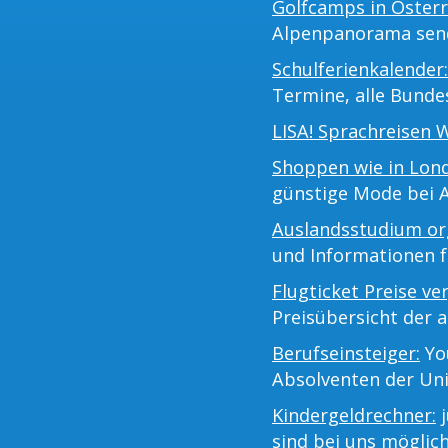
Golfcamps in Österr
Alpenpanorama sen
Schulferienkalender:
Termine, alle Bunde
LISA! Sprachreisen 
Shoppen wie in Lon
günstige Mode bei 
Auslandsstudium org
und Informationen 
Flugticket Preise ve
Preisübersicht der a
Berufseinsteiger:
You
Absolventen der Uni
Kindergeldrechner:
j
sind bei uns möglich