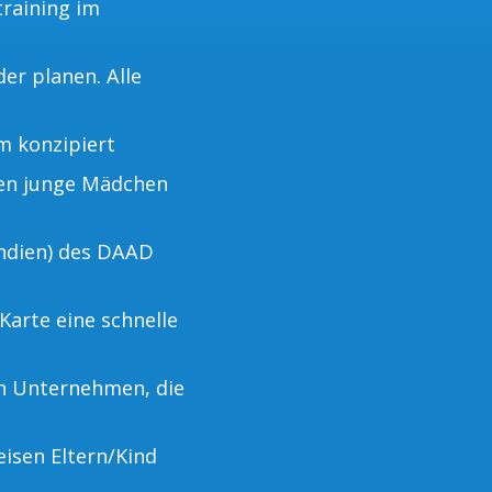
training im
er planen. Alle
m konzipiert
nen junge Mädchen
ndien) des DAAD
Karte eine schnelle
on Unternehmen, die
eisen Eltern/Kind