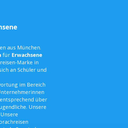
chsene
men aus München.
n
für
Erwachsene
hreisen-Marke in
sich an Schüler und
ortung im Bereich
 Unternehmerinnen
 entsprechend über
Jugendliche. Unsere
 Unsere
Sprachreisen