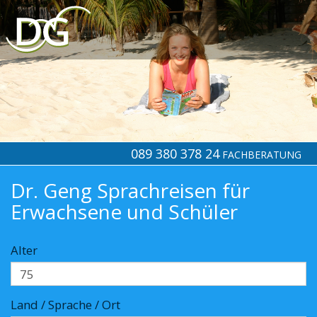
089 380 378 24
FACHBERATUNG
Dr. Geng Sprachreisen für
Erwachsene und Schüler
Alter
Land / Sprache / Ort