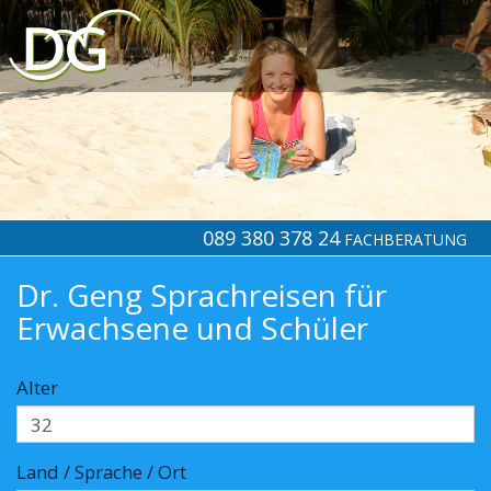
089 380 378 24
FACHBERATUNG
Dr. Geng Sprachreisen für
Erwachsene und Schüler
Alter
Land / Sprache / Ort