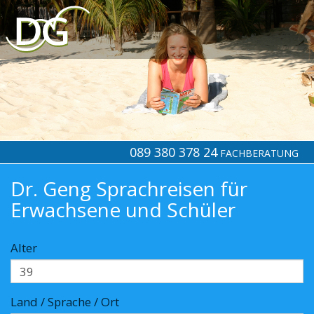
089 380 378 24
FACHBERATUNG
Dr. Geng Sprachreisen für
Erwachsene und Schüler
Alter
Land / Sprache / Ort