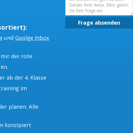
Frage absenden
ortiert):
w
und
Goolge Inbox
mir der rote.
ren.
 ab der 4. Klasse
training im
er planen. Alle
m konzipiert