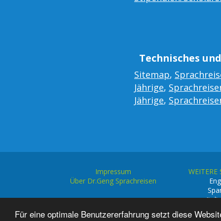
Technisches und
Sitemap
,
Sprachreis
Jährige
,
Sprachreisen
Jährige
,
Sprachreisen
Impressum
WEITERE
Über Dr.Geng Sprachreisen
Eng
Spa
Itali
Für eine optimale Benutzererfahrung setzt diese Websit