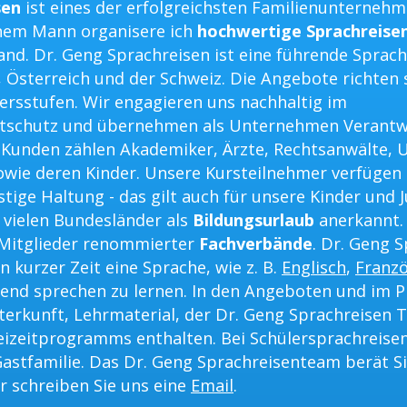
sen
ist eines der erfolgreichsten Familienunterneh
em Mann organisere ich
hochwertige Sprachreise
nd. Dr. Geng Sprachreisen ist eine führende Sprac
, Österreich und der Schweiz. Die Angebote richten 
tersstufen. Wir engagieren uns nachhaltig im
tschutz und übernehmen als Unternehmen Verantw
n Kunden zählen Akademiker, Ärzte, Rechtsanwälte,
wie deren Kinder. Unsere Kursteilnehmer verfügen
tige Haltung - das gilt auch für unsere Kinder und 
 vielen Bundesländer als
Bildungsurlaub
anerkannt.
 Mitglieder renommierter
Fachverbände
. Dr. Geng 
n kurzer Zeit eine Sprache, wie z. B.
Englisch
,
Franzö
ßend sprechen zu lernen. In den Angeboten und im P
terkunft, Lehrmaterial, der Dr. Geng Sprachreisen T
eizeitprogramms enthalten. Bei Schülersprachreisen
astfamilie. Das Dr. Geng Sprachreisenteam berät Si
r schreiben Sie uns eine
Email
.