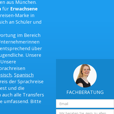
men aus München.
n
für
Erwachsene
hreisen-Marke in
sich an Schüler und
ortung im Bereich
 Unternehmerinnen
 entsprechend über
Jugendliche. Unsere
 Unsere
Sprachreisen
sisch
,
Spanisch
reis der Sprachreise
est und die
FACHBERATUNG
 auch alle Transfers
e umfassend. Bitte
Email
Adresse
Frage