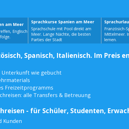
Sprachkurse Spanien am Meer
Sprachurla
sen am Meer
Sprachschule mit Pool direkt am
Französich-S
effen, Englisch
Meer. Lange Nächte, die besten
Mittelmeer. 
folge.
Parties der Stadt
lernen.
ösisch, Spanisch, Italienisch. Im Preis e
 Unterkunft wie gebucht
ehrmaterials
es Freizeitprogramms
chreisen: alle Transfers & Betreuung
hreisen - für Schüler, Studenten, Erwa
d Kunden