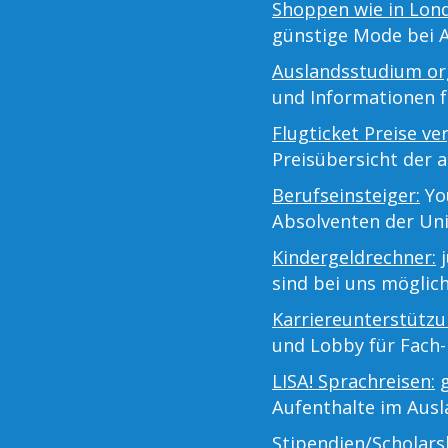
Shoppen wie in Lon
günstige Mode bei 
Auslandsstudium org
und Informationen 
Flugticket Preise ve
Preisübersicht der a
Berufseinsteiger:
You
Absolventen der Uni
Kindergeldrechner:
j
sind bei uns möglich
Karriereunterstützu
und Lobby für Fach-
LISA! Sprachreisen:
g
Aufenthalte im Aus
Stipendien/Scholars