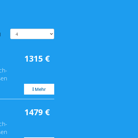
l
1315
€
ch-
sen
Mehr
1479
€
ch-
sen