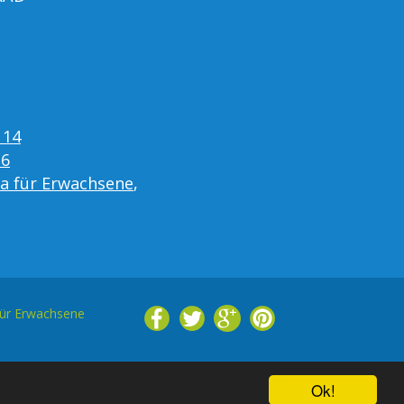
 14
16
ta für Erwachsene
,
für Erwachsene
Ok!