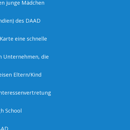
nen junge Mädchen
ndien) des DAAD
Karte eine schnelle
on Unternehmen, die
eisen Eltern/Kind
nteressenvertretung
gh School
AAD