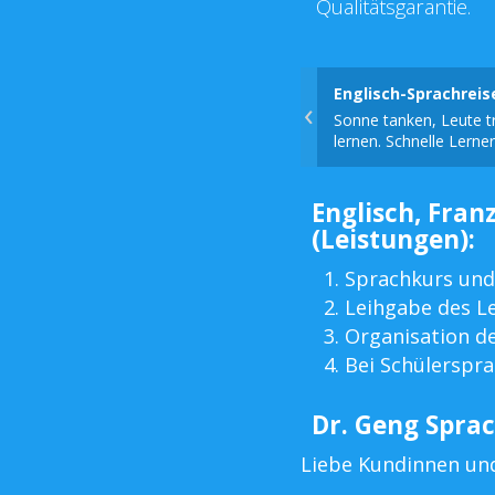
Qualitätsgarantie.
Englisch-Sprachrei
‹
Sonne tanken, Leute tr
lernen. Schnelle Lerner
Englisch, Franz
(Leistungen):
Sprachkurs und
Leihgabe des L
Organisation d
Bei Schülerspra
Dr. Geng Sprac
Liebe Kundinnen un