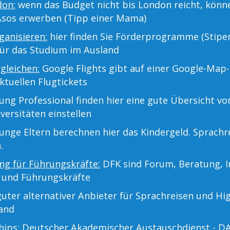
don:
wenn das Budget nicht bis London reicht, kön
Asos erwerben (Tipp einer Mama)
anisieren:
hier finden Sie Förderprogramme (Stipe
für das Studium im Ausland
rgleichen:
Google Flights gibt auf einer Google-Map-
ktuellen Flugtickets
ng Professional finden hier eine gute Übersicht v
versitäten einstellen
unge Eltern berechnen hier das Kindergeld. Sprachr
.
ng für Führungskräfte:
DFK sind Forum, Beratung, I
 und Führungskräfte
uter alternativer Anbieter für Sprachreisen und Hi
land
hips:
Deutscher Akademischer Austauschdienst - D