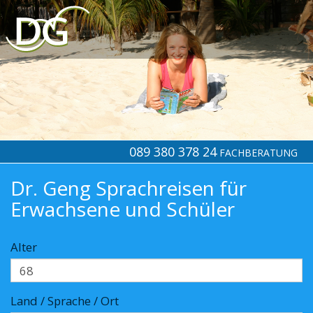
089 380 378 24
FACHBERATUNG
Dr. Geng Sprachreisen für
Erwachsene und Schüler
Alter
Land / Sprache / Ort