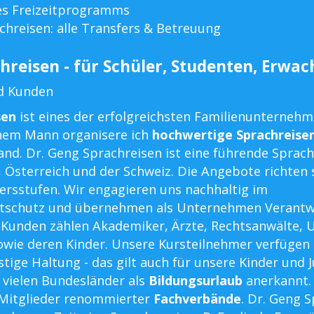
es Freizeitprogramms
chreisen: alle Transfers & Betreuung
hreisen - für Schüler, Studenten, Erwa
d Kunden
sen
ist eines der erfolgreichsten Familienunterneh
em Mann organisere ich
hochwertige Sprachreise
nd. Dr. Geng Sprachreisen ist eine führende Sprac
, Österreich und der Schweiz. Die Angebote richten 
tersstufen. Wir engagieren uns nachhaltig im
tschutz und übernehmen als Unternehmen Verantw
n Kunden zählen Akademiker, Ärzte, Rechtsanwälte,
wie deren Kinder. Unsere Kursteilnehmer verfügen
tige Haltung - das gilt auch für unsere Kinder und 
 vielen Bundesländer als
Bildungsurlaub
anerkannt.
 Mitglieder renommierter
Fachverbände
. Dr. Geng 