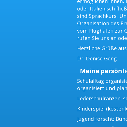
ermöglichen Ihnen, i
oder
Italienisch
flie
sind Sprachkurs, Un
Organisation des Fr
vom Flughafen zur G
rufen Sie uns an ode
Herzliche Grüße au
Dr. Denise Geng
Meine persönli
Schulalltag organisi
organisiert und plan
Lederschulranzen:
se
Kinderspiel (kostenlo
Jugend forscht:
Bund