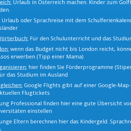
eich:
Urlaub in Österreich machen. Kinder zum Golf
den.
Urlaub oder Sprachreise mit dem Schulferienkalend
sländer
Wörterbuch:
Für den Schulunterricht und das Studiu
don:
wenn das Budget nicht bis London reicht, kön
Asos erwerben (Tipp einer Mama)
anisieren:
hier finden Sie Förderprogramme (Stipe
für das Studium im Ausland
rgleichen:
Google Flights gibt auf einer Google-Map-
ktuellen Flugtickets
ng Professional finden hier eine gute Übersicht v
versitäten einstellen
unge Eltern berechnen hier das Kindergeld. Sprachr
.