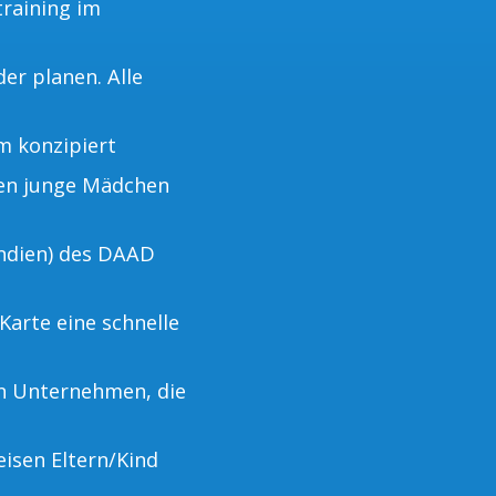
training im
er planen. Alle
m konzipiert
nen junge Mädchen
ndien) des DAAD
Karte eine schnelle
on Unternehmen, die
eisen Eltern/Kind