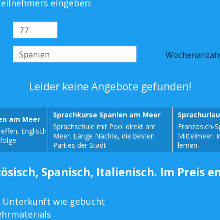
steilnehmers eingeben:
Wochenanzah
Leider keine Angebote gefunden!
Sprachkurse Spanien am Meer
Sprachurla
sen am Meer
Sprachschule mit Pool direkt am
Französich-S
effen, Englisch
Meer. Lange Nächte, die besten
Mittelmeer. 
folge.
Parties der Stadt
lernen.
ösisch, Spanisch, Italienisch. Im Preis e
 Unterkunft wie gebucht
ehrmaterials