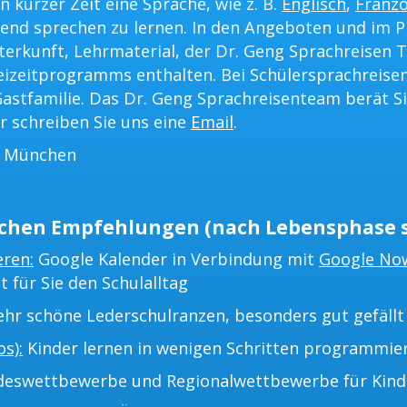
n kurzer Zeit eine Sprache, wie z. B.
Englisch
,
Franzö
ßend sprechen zu lernen. In den Angeboten und im P
terkunft, Lehrmaterial, der Dr. Geng Sprachreisen T
eizeitprogramms enthalten. Bei Schülersprachreisen
astfamilie. Das Dr. Geng Sprachreisenteam berät Si
r schreiben Sie uns eine
Email
.
s München
chen Empfehlungen (nach Lebensphase s
eren:
Google Kalender in Verbindung mit
Google No
t für Sie den Schulalltag
hr schöne Lederschulranzen, besonders gut gefällt 
s):
Kinder lernen in wenigen Schritten programmie
eswettbewerbe und Regionalwettbewerbe für Kinder