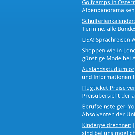
Golfcamps in Österr
Alpenpanorama sen
Schulferienkalender:
Termine, alle Bunde
LISA! Sprachreisen 
Shoppen wie in Lon
günstige Mode bei 
Auslandsstudium org
und Informationen 
Flugticket Preise ve
Preisübersicht der a
Berufseinsteiger:
You
Absolventen der Uni
Kindergeldrechner:
j
sind bei uns möglich