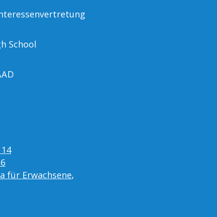
nteressenvertretung
gh School
AAD
 14
16
ta für Erwachsene
,