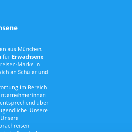
chsene
men aus München.
n
für
Erwachsene
hreisen-Marke in
sich an Schüler und
ortung im Bereich
 Unternehmerinnen
 entsprechend über
Jugendliche. Unsere
 Unsere
Sprachreisen