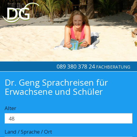
089 380 378 24
FACHBERATUNG
Dr. Geng Sprachreisen für
Erwachsene und Schüler
Alter
Land / Sprache / Ort