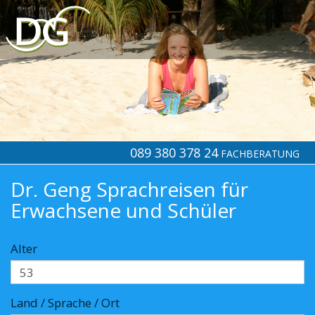
089 380 378 24
FACHBERATUNG
Dr. Geng Sprachreisen für
Erwachsene und Schüler
Alter
Land / Sprache / Ort