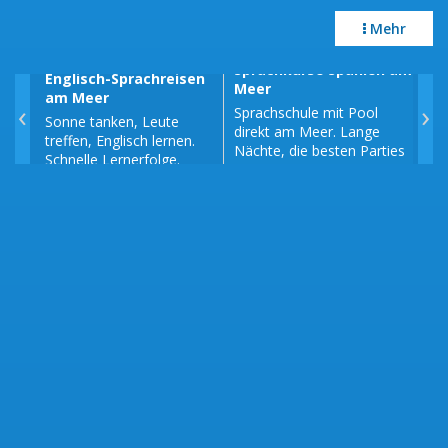
Mehr
Sprachkurse Spanien am
Englisch-Sprachreisen
Spr
Meer
am Meer
am
‹
›
Sprachschule mit Pool
Sonne tanken, Leute
Fra
direkt am Meer. Lange
treffen, Englisch lernen.
am 
Nächte, die besten Parties
Schnelle Lernerfolge.
Fra
der Stadt