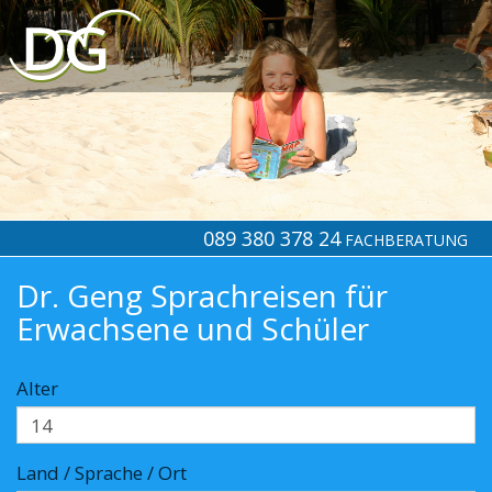
089 380 378 24
FACHBERATUNG
Dr. Geng Sprachreisen für
Erwachsene und Schüler
Alter
Land / Sprache / Ort