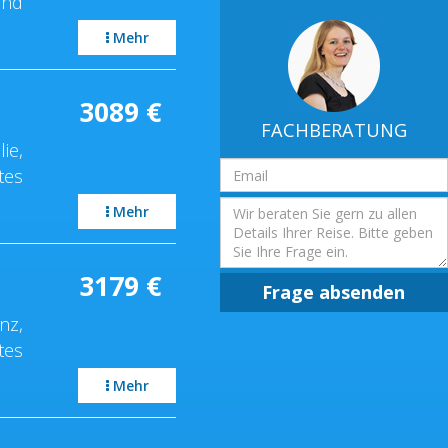
und
Mehr
3089
€
FACHBERATUNG
ie,
Email
tes
Adresse
Frage
Mehr
3179
€
Frage absenden
nz,
tes
Mehr