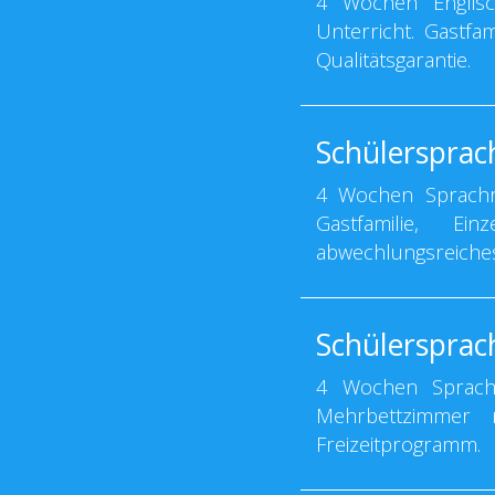
4 Wochen Englisc
Unterricht. Gastfa
Qualitätsgarantie.
Schülersprac
4 Wochen Sprachre
Gastfamilie, Ei
abwechlungsreiches
Schülersprac
4 Wochen Sprachre
Mehrbettzimmer mi
Freizeitprogramm.