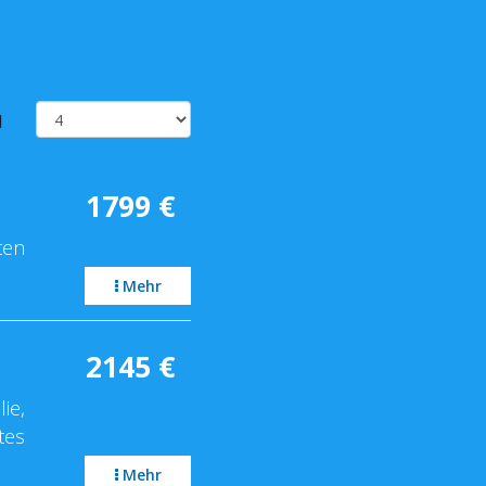
l
1799
€
ten
Mehr
2145
€
ie,
tes
Mehr