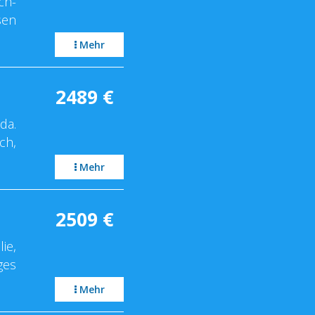
ch-
sen
Mehr
2489
€
da.
ch,
Mehr
2509
€
ie,
ges
Mehr