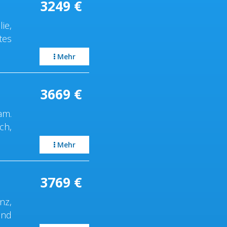
3249
€
ie,
tes
Mehr
3669
€
am.
ch,
Mehr
3769
€
nz,
und