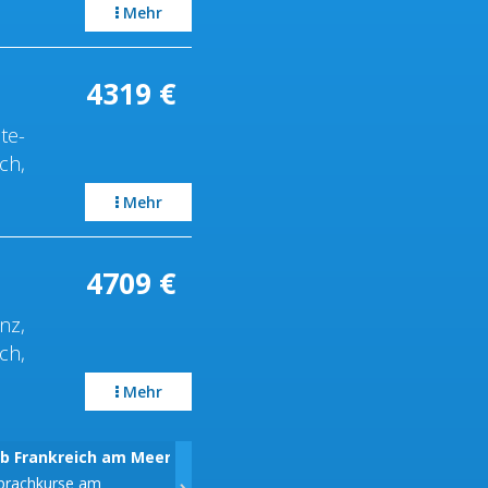
Mehr
4319
€
te-
ch,
Mehr
4709
€
nz,
ch,
Mehr
ub Frankreich am Meer
Sprachreisen Italien in Florenz
Spr
›
prachkurse am
Italienische-Sprachkurse im Herzen
Perf