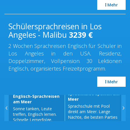
Mehr
Schülersprachreisen in Los
Angeles - Malibu
3239
€
2 Wochen Sprachreisen Englisch für Schüler in
Los Angeles in den USA. Residenz,
Doppelzimmer, Vollpension. 30 Lektionen
Englisch, organisiertes Freizeitprogramm.
Mehr
Sprachkurse Spanien am
Englisch-Sprachreisen
Spr
Meer
am Meer
am
‹
›
Sprachschule mit Pool
Sonne tanken, Leute
Fra
direkt am Meer. Lange
treffen, Englisch lernen.
am 
Nächte, die besten Parties
Schnelle Lernerfolge.
Fra
der Stadt