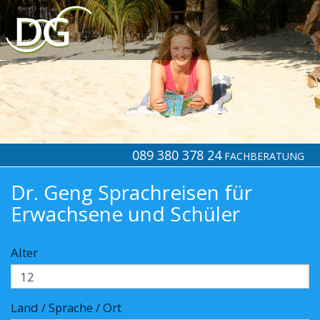
089 380 378 24
FACHBERATUNG
Dr. Geng Sprachreisen für
Erwachsene und Schüler
Alter
Land / Sprache / Ort