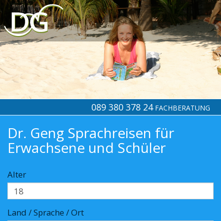
089 380 378 24
FACHBERATUNG
Dr. Geng Sprachreisen für
Erwachsene und Schüler
Alter
Land / Sprache / Ort