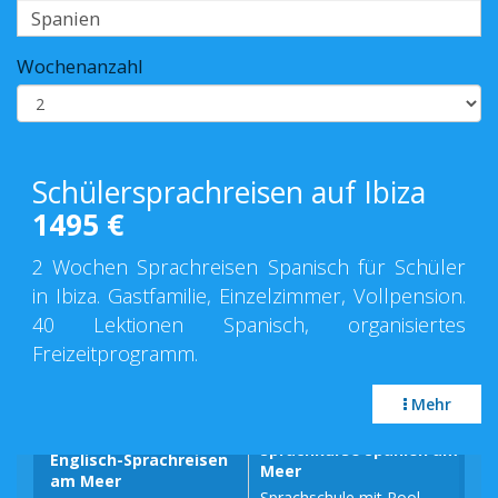
Wochenanzahl
Schülersprachreisen auf Ibiza
1495
€
2 Wochen Sprachreisen Spanisch für Schüler
in Ibiza. Gastfamilie, Einzelzimmer, Vollpension.
40 Lektionen Spanisch, organisiertes
Freizeitprogramm.
Mehr
Sprachkurse Spanien am
Englisch-Sprachreisen
Spr
Meer
am Meer
am
Sprachschule mit Pool